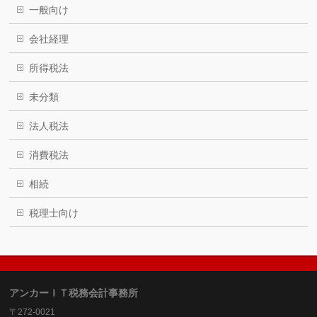
一般向け
会社経理
所得税法
未分類
法人税法
消費税法
相続
税理士向け
アンカーＩＴ税務会計事務所
〒272-0021