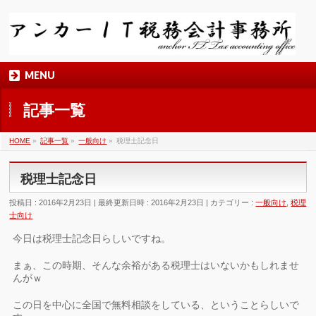
MENU
記事一覧
HOME
»
記事一覧
»
一般向け
»
税理士記念日
税理士記念日
投稿日 : 2016年2月23日
最終更新日時 : 2016年2月23日
カテゴリー :
一般向け
,
税理
士向け
今日は税理士記念日らしいですね。
まぁ、この時期、そんな余裕がある税理士はいないかもしれませ
んがｗ
この日を中心に全国で無料相談をしている、ということらしいで