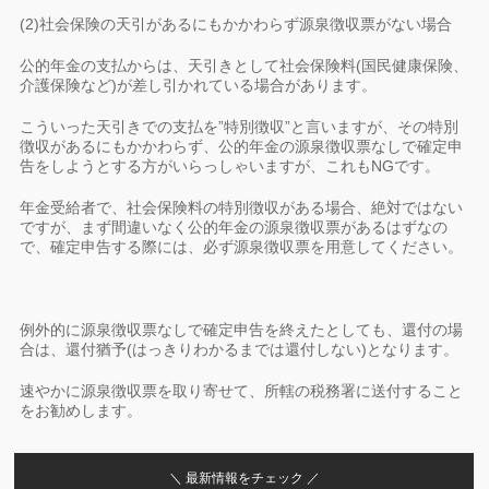
(2)社会保険の天引があるにもかかわらず源泉徴収票がない場合
公的年金の支払からは、天引きとして社会保険料(国民健康保険、
介護保険など)が差し引かれている場合があります。
こういった天引きでの支払を”特別徴収”と言いますが、その特別
徴収があるにもかかわらず、公的年金の源泉徴収票なしで確定申
告をしようとする方がいらっしゃいますが、これもNGです。
年金受給者で、社会保険料の特別徴収がある場合、絶対ではない
ですが、まず間違いなく公的年金の源泉徴収票があるはずなの
で、確定申告する際には、必ず源泉徴収票を用意してください。
例外的に源泉徴収票なしで確定申告を終えたとしても、還付の場
合は、還付猶予(はっきりわかるまでは還付しない)となります。
速やかに源泉徴収票を取り寄せて、所轄の税務署に送付すること
をお勧めします。
＼ 最新情報をチェック ／