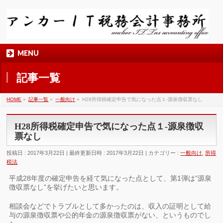
MENU
記事一覧
HOME
»
記事一覧
»
一般向け
»
H28所得税確定申告で気になった点１-源泉徴収票なし
H28所得税確定申告で気になった点１-源泉徴収
票なし
投稿日 : 2017年3月22日
最終更新日時 : 2017年3月22日
カテゴリー :
一般向け
,
所得
税法
平成28年度の確定申告を経て気になった点として、第1弾は”源泉
徴収票なし”を挙げたいと思います。
相談会などでトラブルとして多かったのは、収入の証明として給
与の源泉徴収票や公的年金の源泉徴収票がない、というものでし