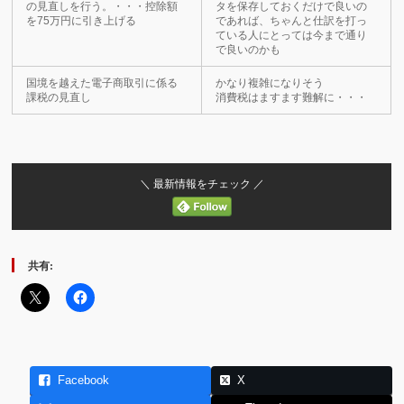
の見直しを行う。・・・控除額
タを保存しておくだけで良いの
を75万円に引き上げる
であれば、ちゃんと仕訳を打っ
ている人にとっては今まで通り
で良いのかも
国境を越えた電子商取引に係る
かなり複雑になりそう
課税の見直し
消費税はますます難解に・・・
＼ 最新情報をチェック ／
共有:
Facebook
X