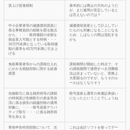
賃上げ促進税制
基本的には廃止の方向のようだ
が、まだ雇用が安定していると
は言えないのでは？
中小企業者等の減価償却資産に
減価償却資産として計上してい
係る事務負担の経験を図る観点
たものも対象になることになる
から、・・・取得価額の全額を
ため、しばらくの間は混乱する
損金算入可能とする特例・・・
かも
30万円未満となっている取得価
額の基準を40万円未満に引き上
げる
免税事業者等からの課税仕入れ
課税期間が開始した時点で、そ
にかかる税額控除に関する経過
の課税期間で適用すべき消費税
措置
法は決まっていないと、実務上
大変困るのですが、もうそのル
ールはなくなりそう
先物取引に係る雑所得等の課税
暗号資産も通常の有価証券扱い
の特例及び先物取引の差金等決
になったということでしょうね
済に係る損失の繰越控除の適用
対象に、・・・暗号資産デリバ
ティブ取引・・・に係る雑所得
等を加える
青色申告特別控除について、次
これは会計ソフトを使ってデー