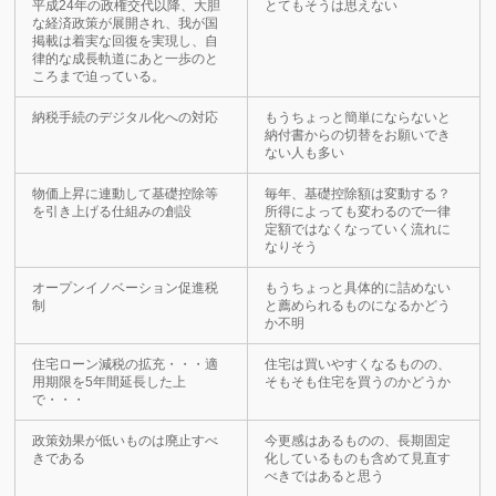
平成24年の政権交代以降、大胆
とてもそうは思えない
な経済政策が展開され、我が国
掲載は着実な回復を実現し、自
律的な成長軌道にあと一歩のと
ころまで迫っている。
納税手続のデジタル化への対応
もうちょっと簡単にならないと
納付書からの切替をお願いでき
ない人も多い
物価上昇に連動して基礎控除等
毎年、基礎控除額は変動する？
を引き上げる仕組みの創設
所得によっても変わるので一律
定額ではなくなっていく流れに
なりそう
オープンイノベーション促進税
もうちょっと具体的に詰めない
制
と薦められるものになるかどう
か不明
住宅ローン減税の拡充・・・適
住宅は買いやすくなるものの、
用期限を5年間延長した上
そもそも住宅を買うのかどうか
で・・・
政策効果が低いものは廃止すべ
今更感はあるものの、長期固定
きである
化しているものも含めて見直す
べきではあると思う